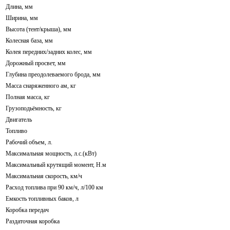
Длина, мм
Ширина, мм
Высота (тент/крыша), мм
Колесная база, мм
Колея передних/задних колес, мм
Дорожный просвет, мм
Глубина преодолеваемого брода, мм
Масса снаряженного ам, кг
Полная масса, кг
Грузоподьёмность, кг
Двигатель
Топливо
Рабочий объем, л.
Максимальная мощность, л.с.(кВт)
Максимальный крутящий момент, Н.м
Максимальная скорость, км/ч
Расход топлива при 90 км/ч, л/100 км
Емкость топливных баков, л
Коробка передач
Раздаточная коробка