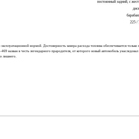
постоянный задний, с же
дис
барабан
225 /
ся эксплуатационной нормой. Достоверность замера расхода топлива обеспечивается тольк
9 назван в честь легендарного прародителя, от которого новый автомобиль унаследовал
го лишнего.