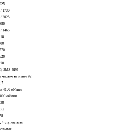
025
 / 1730
 / 2025
380
 / 1465
210
500
770
520
750
й, ЗМЗ-4091
м числом не менее 92
2,7
ри 4150 об/мин
3000 об/мин
130
3,2
78
, 4-ступенчатая
пенчатая