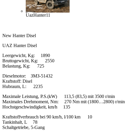
UazHanter11
New Hanter Disel
UAZ Hanter Disel
Leergewicht, Kg: 1890
Bruttogewicht, Kg: 2550
Belastung, Kg: 725
Dieselmotor: ЗМЗ-51432
Kraftstoff: Disel
Hubraum, L: 2235
Maximale Leistung, P.S.(kW) 113,5 (83,5) mit 3500 r/min
Maximales Drehmoment, Nm: 270 Nm mit (1800…2800) r/min
Hochstgeschwindigkeit, km/h 135
Kraftstoffverbrauch bei 90 km/h, l/100 km 10
Tankinhalt, L 78
Schaltgetriebe, 5-Gang