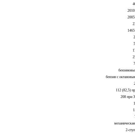
4
2010
2005
2
1465
1
2
бензиновы
бензин с октановы
112 (82,5) п
208 при 
1
механическая
2-сту