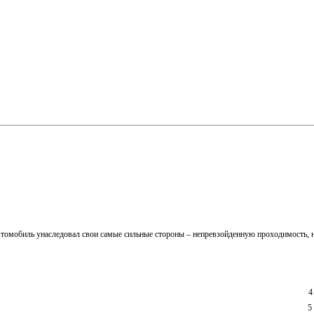
втомобиль унаследовал свои самые сильные стороны – непревзойденную проходимость, на
4
5