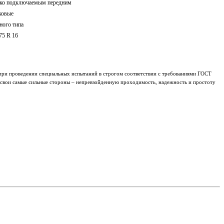
стко подключаемым передним
ковые
ного типа
 75 R 16
о при проведении специальных испытаний в строгом соответствии с требованиями ГОСТ
 свои самые сильные стороны – непревзойденную проходимость, надежность и простоту