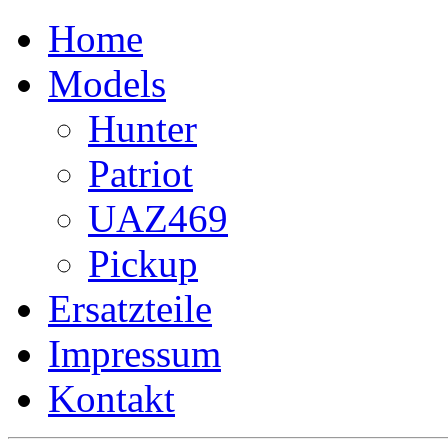
Home
Models
Hunter
Patriot
UAZ469
Pickup
Ersatzteile
Impressum
Kontakt