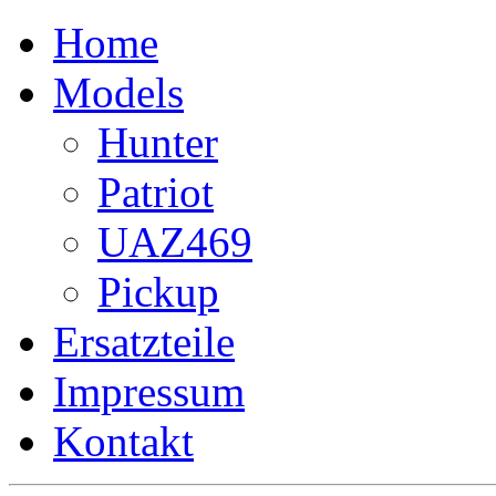
Home
Models
Hunter
Patriot
UAZ469
Pickup
Ersatzteile
Impressum
Kontakt